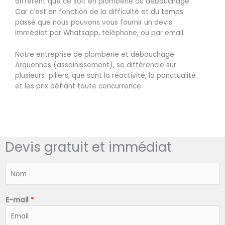
différent que ce soit en plomberie ou débouchage.
Car c’est en fonction de la difficulté et du temps
passé que nous pouvons vous fournir un devis
immédiat par Whatsapp, téléphone, ou par email.
Notre entreprise de plomberie et débouchage
Arquennes (assainissement), se différencie sur
plusieurs piliers, que sont la réactivité, la ponctualité
et les prix défiant toute concurrence.
Devis gratuit et immédiat
N
o
m
*
E-mail
*