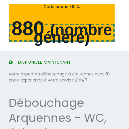
s
s
Code promo -10 %
u
u
r
r
880
5
5
(
nombre
généré
)
DISPONIBLE MAINTENANT
Votre expert en débouchage à Arquennes avec 18
ans d’expérience à votre service 24h/7
Débouchage
Arquennes - WC,