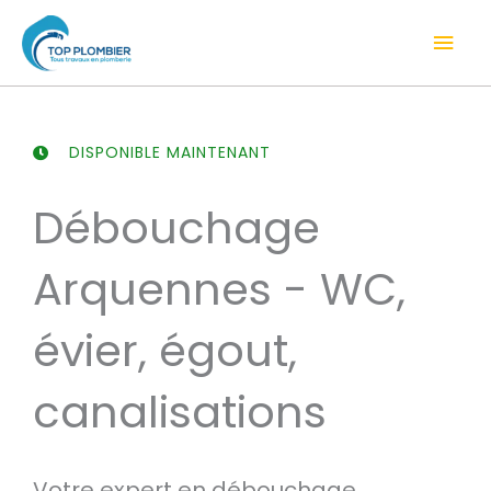
Aller
Men
au
contenu
prin
DISPONIBLE MAINTENANT
Débouchage
Arquennes - WC,
évier, égout,
canalisations
Votre expert en débouchage