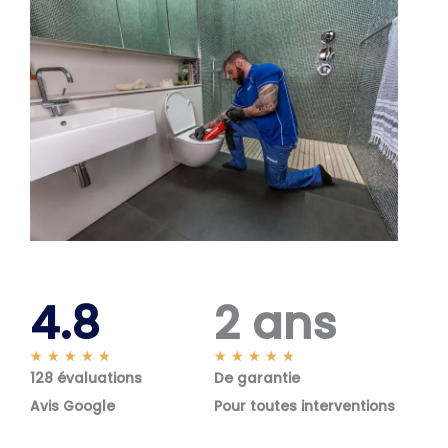
4.8
2 ans
N
N
★
★
★
★
★
★
★
★
★
★
128 évaluations
o
De garantie
o
t
t
Avis Google
Pour toutes interventions
é
é
5
5