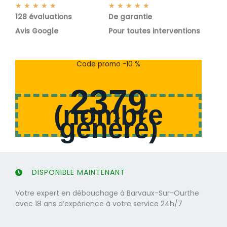
N
N
★
★
★
★
★
★
★
★
★
★
128 évaluations
o
De garantie
o
t
t
Avis Google
Pour toutes interventions
é
é
5
5
s
s
Code promo -10 %
u
u
r
r
2379
5
5
(
nombre
généré
)
DISPONIBLE MAINTENANT
Votre expert en débouchage à Barvaux-Sur-Ourthe
avec 18 ans d’expérience à votre service 24h/7