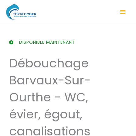
Aller
Men
au
contenu
prin
DISPONIBLE MAINTENANT
Débouchage
Barvaux-Sur-
Ourthe - WC,
évier, égout,
canalisations