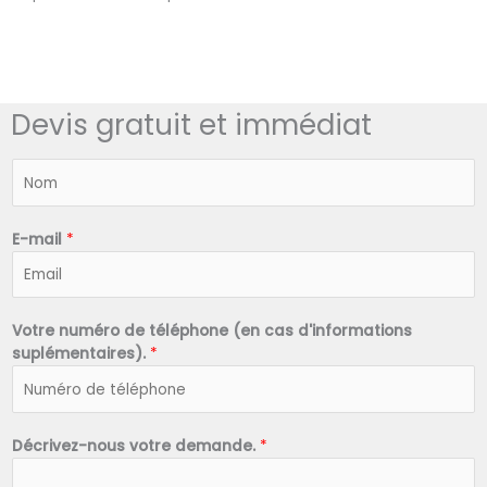
Devis gratuit et immédiat
N
o
m
*
E-mail
*
Votre numéro de téléphone (en cas d'informations
suplémentaires).
*
Décrivez-nous votre demande.
*