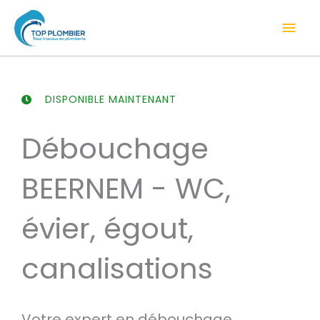
Aller
Men
au
contenu
prin
DISPONIBLE MAINTENANT
Débouchage
BEERNEM - WC,
évier, égout,
canalisations
Votre expert en débouchage