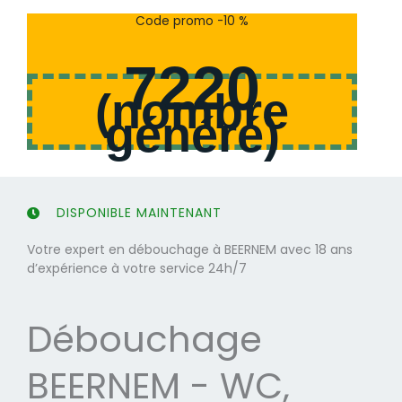
s
s
Code promo -10 %
u
u
r
r
7220
5
5
(
nombre
généré
)
DISPONIBLE MAINTENANT
Votre expert en débouchage à BEERNEM avec 18 ans
d’expérience à votre service 24h/7
Débouchage
BEERNEM - WC,