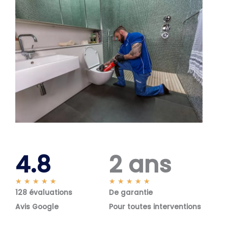
4.8
2 ans
N
N
★
★
★
★
★
★
★
★
★
★
128 évaluations
o
De garantie
o
t
t
Avis Google
Pour toutes interventions
é
é
5
5