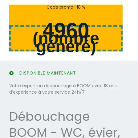
s
s
Code promo -10 %
u
u
r
r
4960
5
5
(
nombre
généré
)
DISPONIBLE MAINTENANT
Votre expert en débouchage à BOOM avec 18 ans
d’expérience à votre service 24h/7
Débouchage
BOOM - WC, évier,