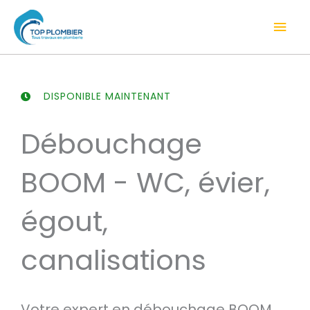
Aller
Men
au
contenu
prin
DISPONIBLE MAINTENANT
Débouchage
BOOM - WC, évier,
égout,
canalisations
Votre expert en débouchage BOOM