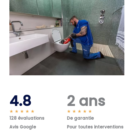
4.8
2 ans
N
N
★
★
★
★
★
★
★
★
★
★
128 évaluations
o
De garantie
o
t
t
Avis Google
Pour toutes interventions
é
é
5
5