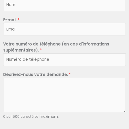
N
o
m
*
E-mail
*
Votre numéro de téléphone (en cas d'informations
suplémentaires).
*
Décrivez-nous votre demande.
*
0 sur 500 caractères maximum.