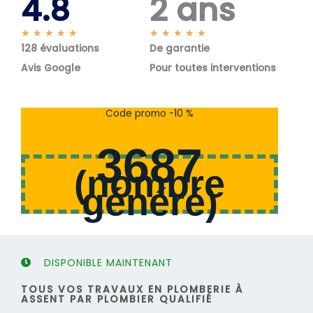
4.8
2 ans
N
N
★
★
★
★
★
★
★
★
★
★
128 évaluations
o
De garantie
o
t
t
Avis Google
Pour toutes interventions
é
é
5
5
s
s
Code promo -10 %
u
u
r
r
3687
5
5
(
nombre
généré
)
DISPONIBLE MAINTENANT
TOUS VOS TRAVAUX EN PLOMBERIE À
ASSENT PAR PLOMBIER QUALIFIÉ