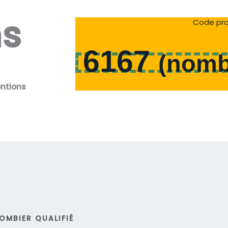
ns
Code pro
6167
(
nomb
entions
OMBIER QUALIFIÉ