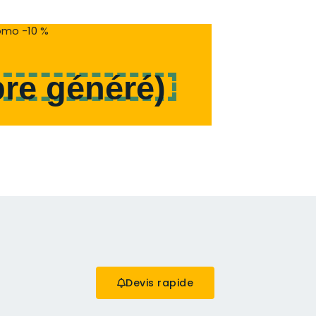
mo -10 %
re généré
)
Devis rapide