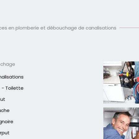
ices en plomberie et débouchage de canalisations
uchage
alisations
- Toilette
out
uche
gnoire
rput