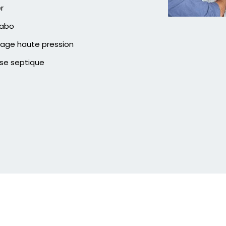
er
vabo
age haute pression
se septique