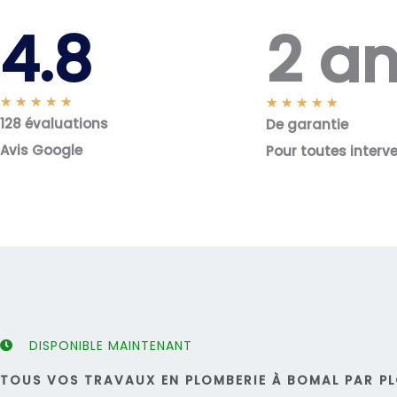
2 a
4.8
N
★
★
★
★
★
N
★
★
★
★
★
128 évaluations
o
De garantie
o
t
t
Avis Google
Pour toutes interv
é
é
5
5
s
s
u
u
r
r
5
5
DISPONIBLE MAINTENANT
TOUS VOS TRAVAUX EN PLOMBERIE À BOMAL PAR PL