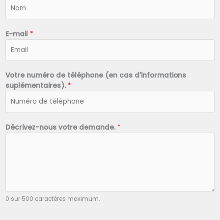
N
o
m
*
E-mail
*
Votre numéro de téléphone (en cas d'informations
suplémentaires).
*
Décrivez-nous votre demande.
*
0 sur 500 caractères maximum.