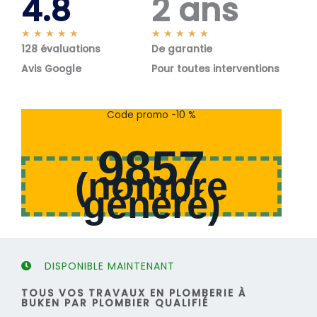
4.8
2 ans
N
N
★
★
★
★
★
★
★
★
★
★
128 évaluations
o
De garantie
o
t
t
Avis Google
Pour toutes interventions
é
é
5
5
s
s
Code promo -10 %
u
u
r
r
9857
5
5
(
nombre
généré
)
DISPONIBLE MAINTENANT
TOUS VOS TRAVAUX EN PLOMBERIE À
BUKEN PAR PLOMBIER QUALIFIÉ