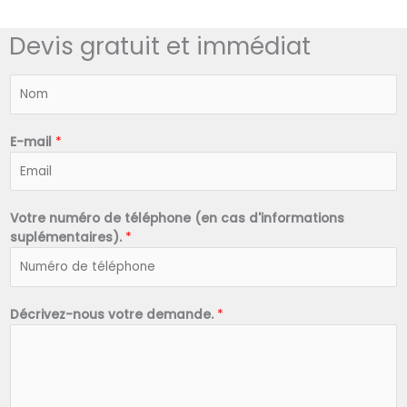
Devis gratuit et immédiat
N
o
m
*
E-mail
*
Votre numéro de téléphone (en cas d'informations
suplémentaires).
*
Décrivez-nous votre demande.
*