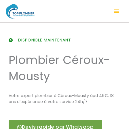
Aller
Men
au
contenu
prin
DISPONIBLE MAINTENANT
Plombier Céroux-
Mousty
Votre expert plombier à Céroux-Mousty àpd 49€. 18
ans d’expérience à votre service 24h/7
Devis rapide par Whatsapp