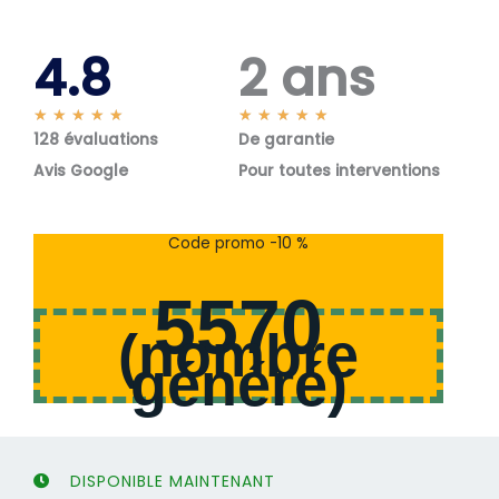
4.8
2 ans
N
N
★
★
★
★
★
★
★
★
★
★
128 évaluations
o
De garantie
o
t
t
Avis Google
Pour toutes interventions
é
é
5
5
s
s
Code promo -10 %
u
u
r
r
5570
5
5
(
nombre
généré
)
DISPONIBLE MAINTENANT