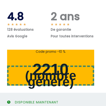
4.8
2 ans
N
N
★
★
★
★
★
★
★
★
★
★
128 évaluations
o
De garantie
o
t
t
Avis Google
Pour toutes interventions
é
é
5
5
s
s
Code promo -10 %
u
u
r
r
2210
5
5
(
nombre
généré
)
DISPONIBLE MAINTENANT