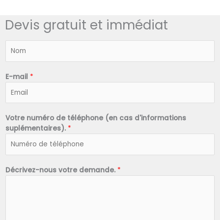
Devis gratuit et immédiat
N
o
m
*
E-mail
*
Votre numéro de téléphone (en cas d'informations
suplémentaires).
*
Décrivez-nous votre demande.
*