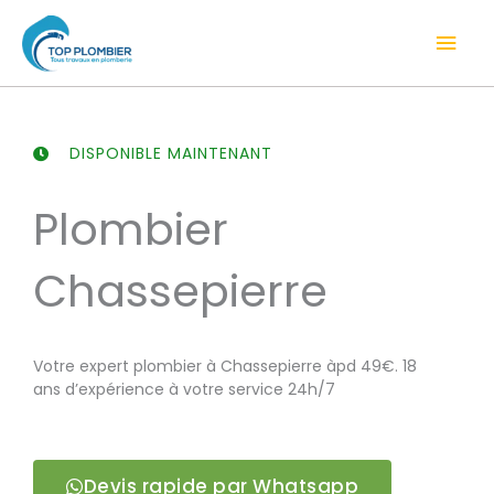
Aller
Men
au
contenu
prin
DISPONIBLE MAINTENANT
Plombier
Chassepierre
Votre expert plombier à Chassepierre àpd 49€. 18
ans d’expérience à votre service 24h/7
Devis rapide par Whatsapp