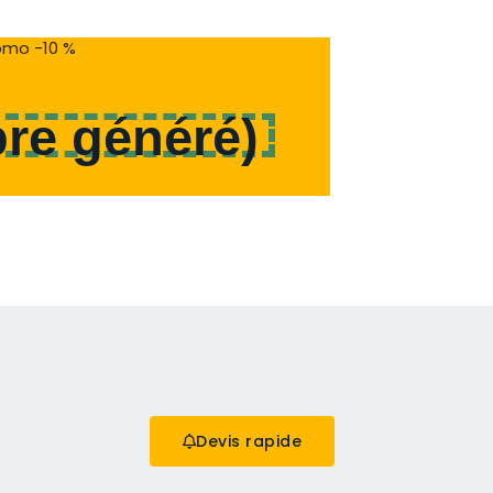
mo -10 %
re généré
)
Devis rapide