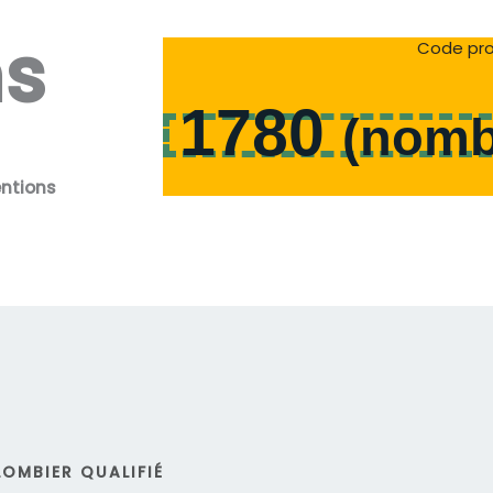
ns
Code pro
1780
(
nomb
entions
OMBIER QUALIFIÉ