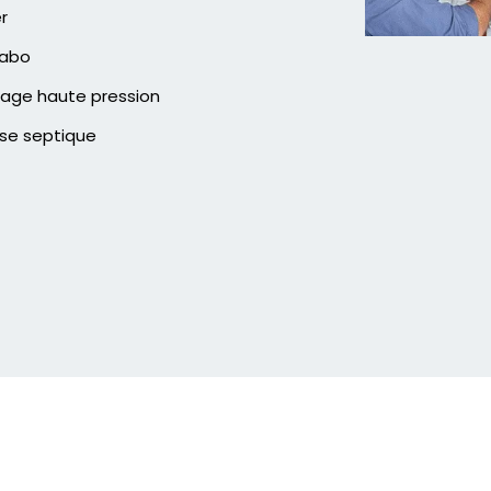
er
vabo
age haute pression
se septique