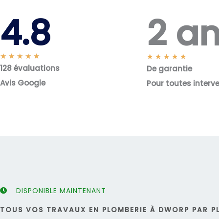
2 a
4.8
N
★
★
★
★
★
N
★
★
★
★
★
128 évaluations
o
De garantie
o
t
t
Avis Google
Pour toutes interv
é
é
5
5
s
s
u
u
r
r
5
5
DISPONIBLE MAINTENANT
TOUS VOS TRAVAUX EN PLOMBERIE À DWORP PAR PL