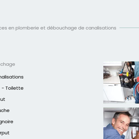
ices en plomberie et débouchage de canalisations
uchage
alisations
- Toilette
out
uche
gnoire
rput