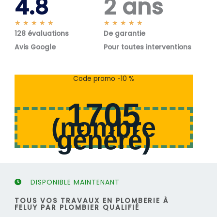
4.8
2 ans
N
N
★
★
★
★
★
★
★
★
★
★
128 évaluations
o
De garantie
o
t
t
Avis Google
Pour toutes interventions
é
é
5
5
s
s
Code promo -10 %
u
u
r
r
1705
5
5
(
nombre
généré
)
DISPONIBLE MAINTENANT
TOUS VOS TRAVAUX EN PLOMBERIE À
FELUY PAR PLOMBIER QUALIFIÉ