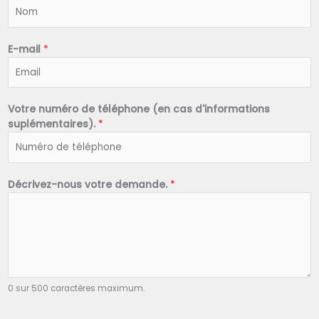
N
o
m
*
E-mail
*
Votre numéro de téléphone (en cas d'informations
suplémentaires).
*
Décrivez-nous votre demande.
*
0 sur 500 caractères maximum.