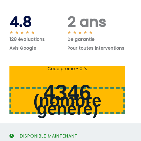
4.8
2 ans
N
N
★
★
★
★
★
★
★
★
★
★
128 évaluations
o
De garantie
o
t
t
Avis Google
Pour toutes interventions
é
é
5
5
s
s
Code promo -10 %
u
u
r
r
4346
5
5
(
nombre
généré
)
DISPONIBLE MAINTENANT