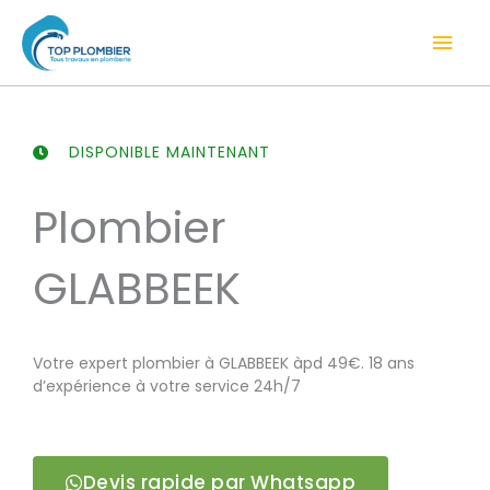
Aller
Men
au
contenu
prin
DISPONIBLE MAINTENANT
Plombier
GLABBEEK
Votre expert plombier à GLABBEEK àpd 49€. 18 ans
d’expérience à votre service 24h/7
Devis rapide par Whatsapp