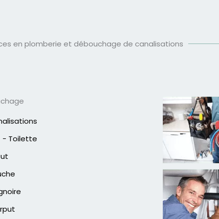
ices en plomberie et débouchage de canalisations
uchage
alisations
- Toilette
out
uche
gnoire
rput