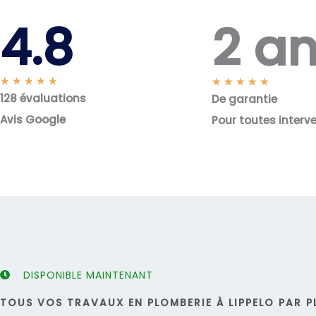
2 a
4.8
N
★
★
★
★
★
N
★
★
★
★
★
128 évaluations
o
De garantie
o
t
t
Avis Google
Pour toutes interv
é
é
5
5
s
s
u
u
r
r
5
5
DISPONIBLE MAINTENANT
TOUS VOS TRAVAUX EN PLOMBERIE À LIPPELO PAR P