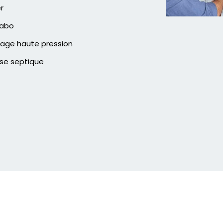
er
vabo
age haute pression
se septique