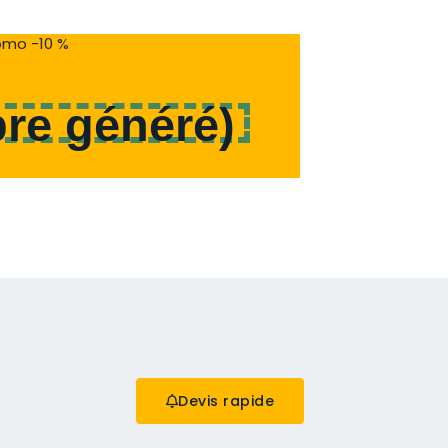
mo -10 %
re généré
)
Devis rapide