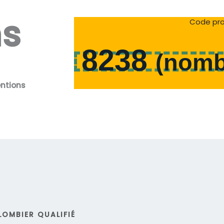
ns
Code pro
8238
(
nomb
entions
LOMBIER QUALIFIÉ