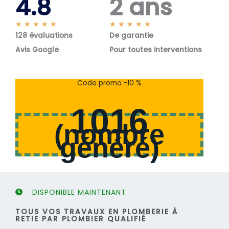
4.8
2 ans
N
N
★
★
★
★
★
★
★
★
★
★
128 évaluations
o
De garantie
o
t
t
Avis Google
Pour toutes interventions
é
é
5
5
s
s
Code promo -10 %
u
u
r
r
1016
5
5
(
nombre
généré
)
DISPONIBLE MAINTENANT
TOUS VOS TRAVAUX EN PLOMBERIE À
RETIE PAR PLOMBIER QUALIFIÉ