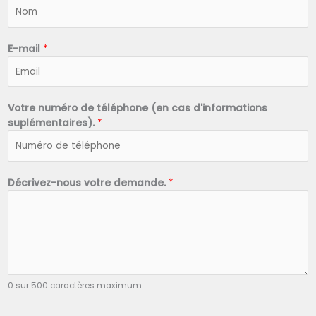
N
o
m
*
E-mail
*
Votre numéro de téléphone (en cas d'informations
suplémentaires).
*
Décrivez-nous votre demande.
*
0 sur 500 caractères maximum.