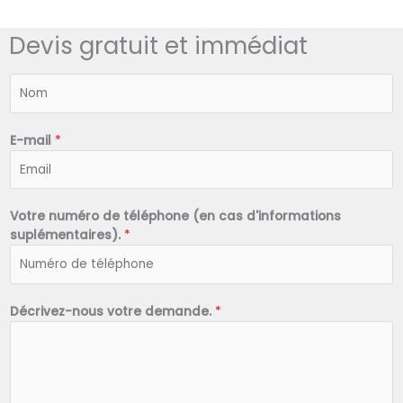
Devis gratuit et immédiat
N
o
m
*
E-mail
*
Votre numéro de téléphone (en cas d'informations
suplémentaires).
*
Décrivez-nous votre demande.
*