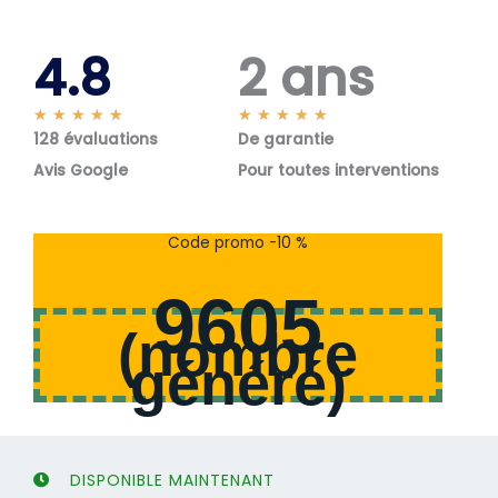
4.8
2 ans
N
N
★
★
★
★
★
★
★
★
★
★
128 évaluations
o
De garantie
o
t
t
Avis Google
Pour toutes interventions
é
é
5
5
s
s
Code promo -10 %
u
u
r
r
9605
5
5
(
nombre
généré
)
DISPONIBLE MAINTENANT