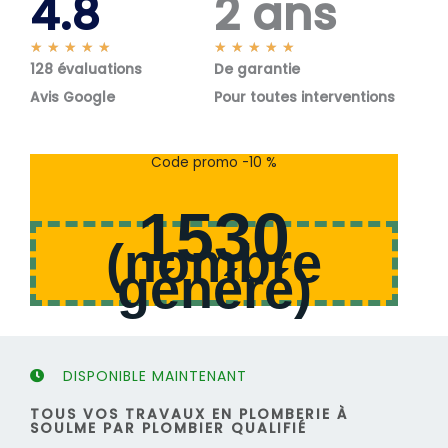
4.8
2 ans
N
N
★
★
★
★
★
★
★
★
★
★
128 évaluations
o
De garantie
o
t
t
Avis Google
Pour toutes interventions
é
é
5
5
s
s
Code promo -10 %
u
u
r
r
1530
5
5
(
nombre
généré
)
DISPONIBLE MAINTENANT
TOUS VOS TRAVAUX EN PLOMBERIE À
SOULME PAR PLOMBIER QUALIFIÉ