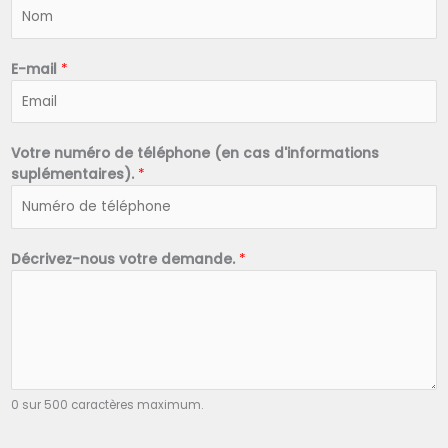
N
o
m
*
E-mail
*
Votre numéro de téléphone (en cas d'informations
suplémentaires).
*
Décrivez-nous votre demande.
*
0 sur 500 caractères maximum.