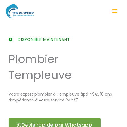
Aller
Men
au
contenu
prin
DISPONIBLE MAINTENANT
Plombier
Templeuve
Votre expert plombier à Templeuve àpd 49€. 18 ans
d’expérience à votre service 24h/7
Devis rapide par Whatsapp