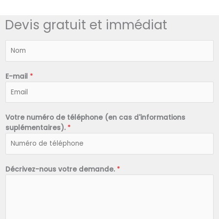
Devis gratuit et immédiat
N
o
m
*
E-mail
*
Votre numéro de téléphone (en cas d'informations
suplémentaires).
*
Décrivez-nous votre demande.
*