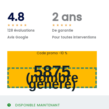
4.8
2 ans
N
N
★
★
★
★
★
★
★
★
★
★
128 évaluations
o
De garantie
o
t
t
Avis Google
Pour toutes interventions
é
é
5
5
s
s
Code promo -10 %
u
u
r
r
5875
5
5
(
nombre
généré
)
DISPONIBLE MAINTENANT