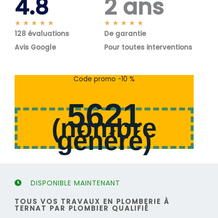
4.8
2 ans
N
N
★
★
★
★
★
★
★
★
★
★
128 évaluations
o
De garantie
o
t
t
Avis Google
Pour toutes interventions
é
é
5
5
s
s
Code promo -10 %
u
u
r
r
5621
5
5
(
nombre
généré
)
DISPONIBLE MAINTENANT
TOUS VOS TRAVAUX EN PLOMBERIE À
TERNAT PAR PLOMBIER QUALIFIÉ