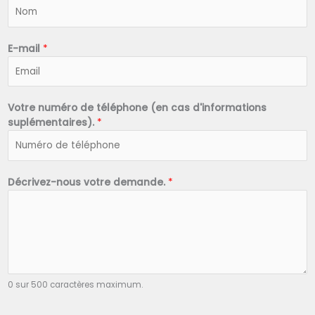
N
o
m
*
E-mail
*
Votre numéro de téléphone (en cas d'informations
suplémentaires).
*
Décrivez-nous votre demande.
*
0 sur 500 caractères maximum.