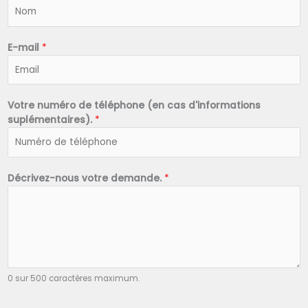
N
o
m
*
E-mail
*
Votre numéro de téléphone (en cas d'informations
suplémentaires).
*
Décrivez-nous votre demande.
*
0 sur 500 caractères maximum.