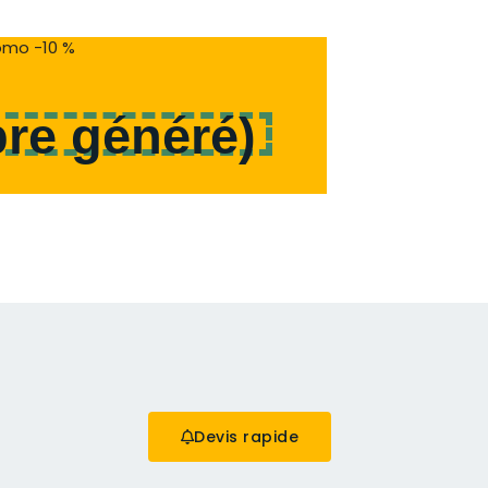
mo -10 %
re généré
)
Devis rapide