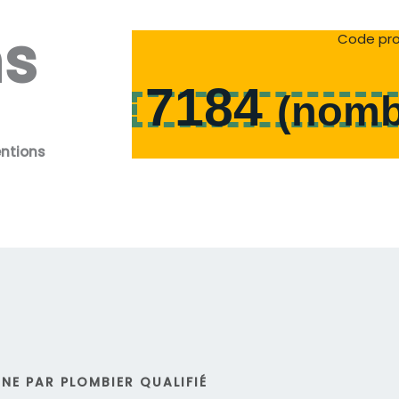
ns
Code pro
7184
(
nomb
entions
NE PAR PLOMBIER QUALIFIÉ