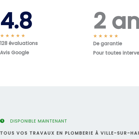
2 a
4.8
N
★
★
★
★
★
N
★
★
★
★
★
128 évaluations
o
De garantie
o
t
t
Avis Google
Pour toutes interv
é
é
5
5
s
s
u
u
r
r
5
5
DISPONIBLE MAINTENANT
TOUS VOS TRAVAUX EN PLOMBERIE À VILLE-SUR-HAI