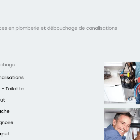
ices en plomberie et débouchage de canalisations
uchage
alisations
- Toilette
out
uche
gnoire
rput