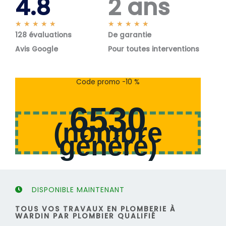
4.8
2 ans
N
N
★
★
★
★
★
★
★
★
★
★
128 évaluations
o
De garantie
o
t
t
Avis Google
Pour toutes interventions
é
é
5
5
s
s
Code promo -10 %
u
u
r
r
6530
5
5
(
nombre
généré
)
DISPONIBLE MAINTENANT
TOUS VOS TRAVAUX EN PLOMBERIE À
WARDIN PAR PLOMBIER QUALIFIÉ