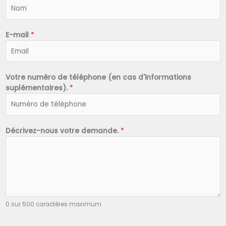
N
o
m
*
E-mail
*
Votre numéro de téléphone (en cas d'informations
suplémentaires).
*
Décrivez-nous votre demande.
*
0 sur 500 caractères maximum.