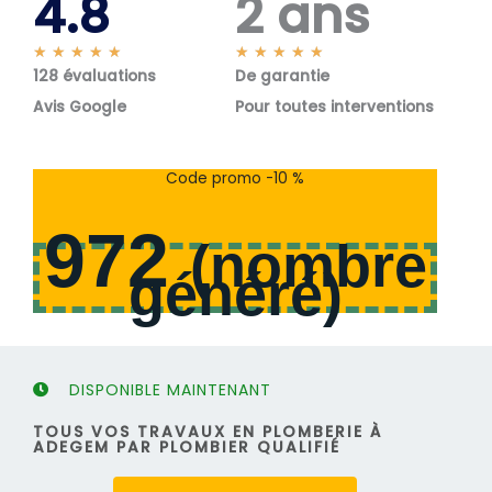
4.8
2 ans
N
N
★
★
★
★
★
★
★
★
★
★
128 évaluations
o
De garantie
o
t
t
Avis Google
Pour toutes interventions
é
é
5
5
s
s
Code promo -10 %
u
u
r
r
972
5
5
(
nombre
généré
)
DISPONIBLE MAINTENANT
TOUS VOS TRAVAUX EN PLOMBERIE À
ADEGEM PAR PLOMBIER QUALIFIÉ