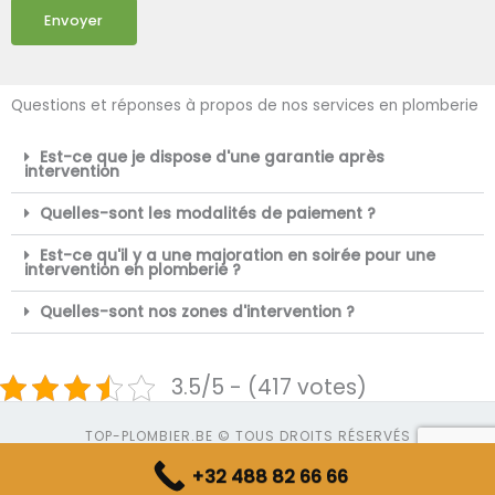
Envoyer
Questions et réponses à propos de nos services en plomberie
Est-ce que je dispose d'une garantie après
intervention
Quelles-sont les modalités de paiement ?
Est-ce qu'il y a une majoration en soirée pour une
intervention en plomberie ?
Quelles-sont nos zones d'intervention ?
3.5/5 - (417 votes)
TOP-PLOMBIER.BE © TOUS DROITS RÉSERVÉS
+32 488 82 66 66
SERVICES TOP PLOMBIER - TVA : BE0754.541.719