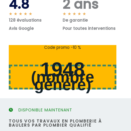
4.8
2 ans
N
N
★
★
★
★
★
★
★
★
★
★
128 évaluations
o
De garantie
o
t
t
Avis Google
Pour toutes interventions
é
é
5
5
s
s
Code promo -10 %
u
u
r
r
1948
5
5
(
nombre
généré
)
DISPONIBLE MAINTENANT
TOUS VOS TRAVAUX EN PLOMBERIE À
BAULERS PAR PLOMBIER QUALIFIÉ