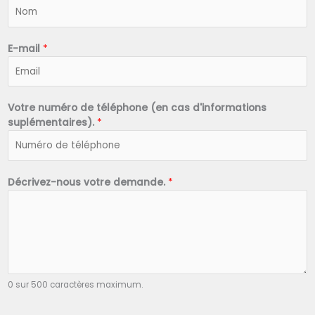
N
o
m
*
E-mail
*
Votre numéro de téléphone (en cas d'informations
suplémentaires).
*
Décrivez-nous votre demande.
*
0 sur 500 caractères maximum.