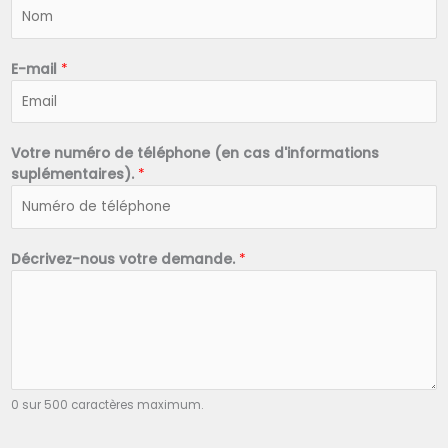
N
o
m
*
E-mail
*
Votre numéro de téléphone (en cas d'informations
suplémentaires).
*
Décrivez-nous votre demande.
*
0 sur 500 caractères maximum.