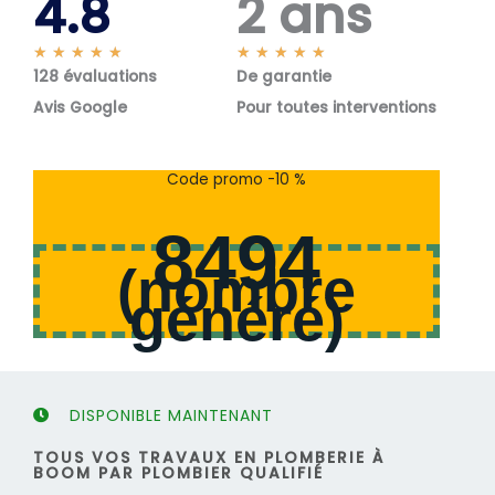
4.8
2 ans
N
N
★
★
★
★
★
★
★
★
★
★
128 évaluations
o
De garantie
o
t
t
Avis Google
Pour toutes interventions
é
é
5
5
s
s
Code promo -10 %
u
u
r
r
8494
5
5
(
nombre
généré
)
DISPONIBLE MAINTENANT
TOUS VOS TRAVAUX EN PLOMBERIE À
BOOM PAR PLOMBIER QUALIFIÉ