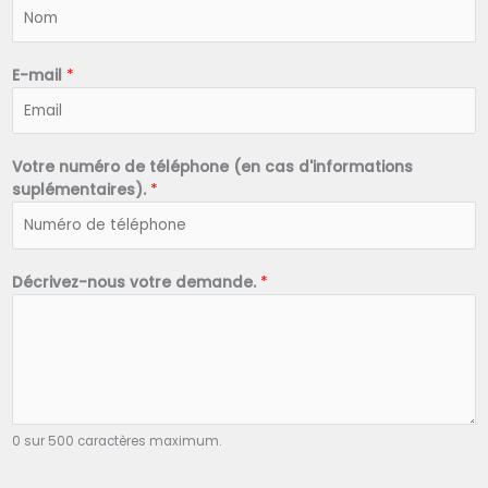
N
o
m
*
E-mail
*
Votre numéro de téléphone (en cas d'informations
suplémentaires).
*
Décrivez-nous votre demande.
*
0 sur 500 caractères maximum.