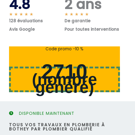
4.8
2 ans
N
N
★
★
★
★
★
★
★
★
★
★
128 évaluations
o
De garantie
o
t
t
Avis Google
Pour toutes interventions
é
é
5
5
s
s
Code promo -10 %
u
u
r
r
2710
5
5
(
nombre
généré
)
DISPONIBLE MAINTENANT
TOUS VOS TRAVAUX EN PLOMBERIE À
BOTHEY PAR PLOMBIER QUALIFIÉ