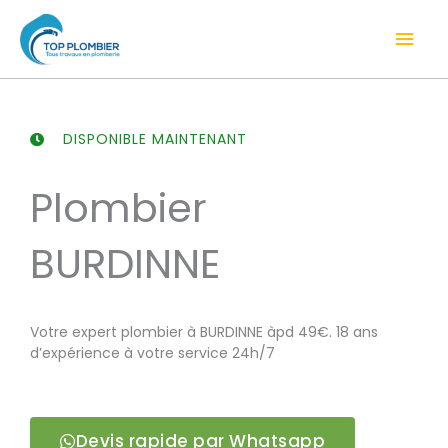
Aller
Men
au
contenu
prin
DISPONIBLE MAINTENANT
Plombier
BURDINNE
Votre expert plombier à BURDINNE àpd 49€. 18 ans
d’expérience à votre service 24h/7
Devis rapide par Whatsapp