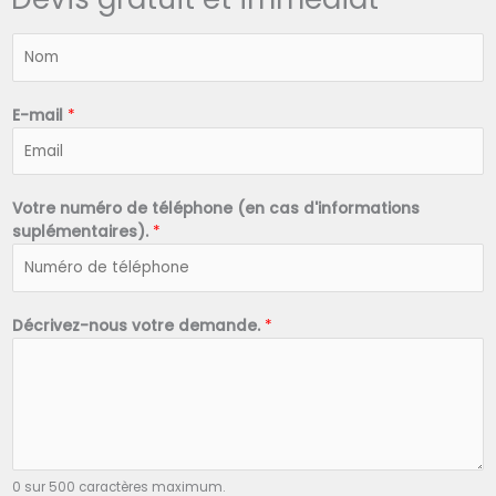
N
o
m
*
E-mail
*
Votre numéro de téléphone (en cas d'informations
suplémentaires).
*
Décrivez-nous votre demande.
*
0 sur 500 caractères maximum.