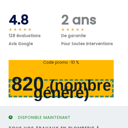
4.8
2 ans
N
N
★
★
★
★
★
★
★
★
★
★
128 évaluations
o
De garantie
o
t
t
Avis Google
Pour toutes interventions
é
é
5
5
s
s
Code promo -10 %
u
u
r
r
820
5
5
(
nombre
généré
)
DISPONIBLE MAINTENANT