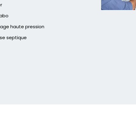
er
vabo
age haute pression
se septique