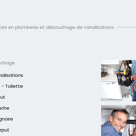
ices en plomberie et débouchage de canalisations
uchage
alisations
- Toilette
out
uche
gnoire
rput