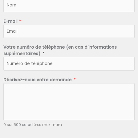
N
o
m
*
E-mail
*
Votre numéro de téléphone (en cas d'informations
suplémentaires).
*
Décrivez-nous votre demande.
*
0 sur 500 caractères maximum.