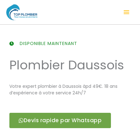
Aller
Men
au
contenu
prin
DISPONIBLE MAINTENANT
Plombier Daussois
Votre expert plombier à Daussois àpd 49€. 18 ans
d’expérience à votre service 24h/7
Devis rapide par Whatsapp