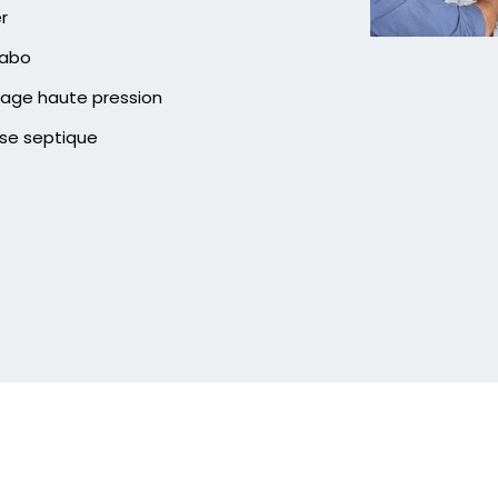
er
vabo
age haute pression
se septique