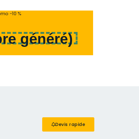
mo -10 %
re généré
)
Devis rapide