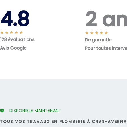
2 a
4.8
N
★
★
★
★
★
N
★
★
★
★
★
128 évaluations
o
De garantie
o
t
t
Avis Google
Pour toutes interv
é
é
5
5
s
s
u
u
r
r
5
5
DISPONIBLE MAINTENANT
TOUS VOS TRAVAUX EN PLOMBERIE À CRAS-AVERNAS