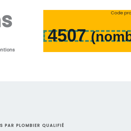
ns
Code pro
4507
(
nomb
entions
 PAR PLOMBIER QUALIFIÉ