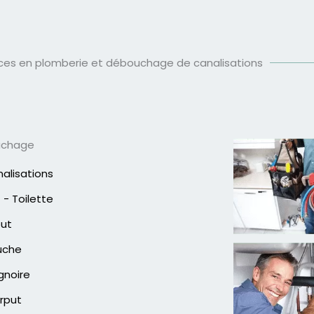
ices en plomberie et débouchage de canalisations
uchage
alisations
- Toilette
out
uche
gnoire
rput