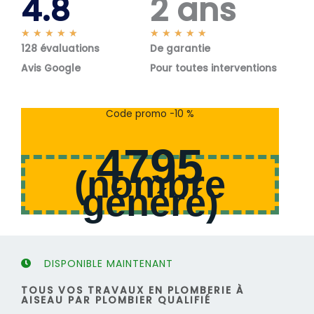
4.8
2 ans
N
N
★
★
★
★
★
★
★
★
★
★
128 évaluations
o
De garantie
o
t
t
Avis Google
Pour toutes interventions
é
é
5
5
s
s
Code promo -10 %
u
u
r
r
4795
5
5
(
nombre
généré
)
DISPONIBLE MAINTENANT
TOUS VOS TRAVAUX EN PLOMBERIE À
AISEAU PAR PLOMBIER QUALIFIÉ