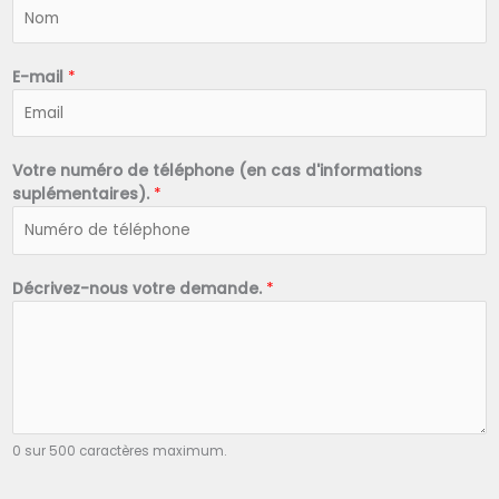
N
o
m
*
E-mail
*
Votre numéro de téléphone (en cas d'informations
suplémentaires).
*
Décrivez-nous votre demande.
*
0 sur 500 caractères maximum.