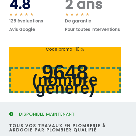
4.8
2 ans
N
N
★
★
★
★
★
★
★
★
★
★
128 évaluations
o
De garantie
o
t
t
Avis Google
Pour toutes interventions
é
é
5
5
s
s
Code promo -10 %
u
u
r
r
9648
5
5
(
nombre
généré
)
DISPONIBLE MAINTENANT
TOUS VOS TRAVAUX EN PLOMBERIE À
ARDOOIE PAR PLOMBIER QUALIFIÉ