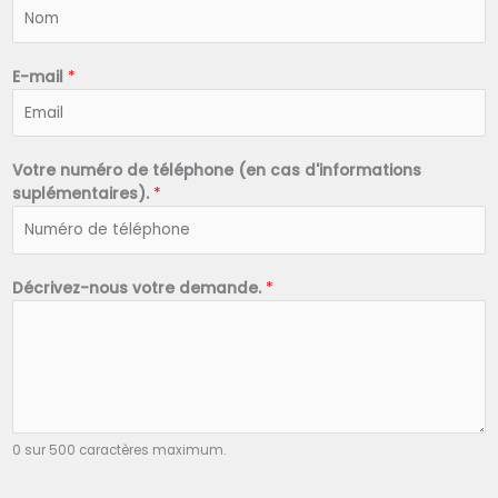
N
o
m
*
E-mail
*
Votre numéro de téléphone (en cas d'informations
suplémentaires).
*
Décrivez-nous votre demande.
*
0 sur 500 caractères maximum.