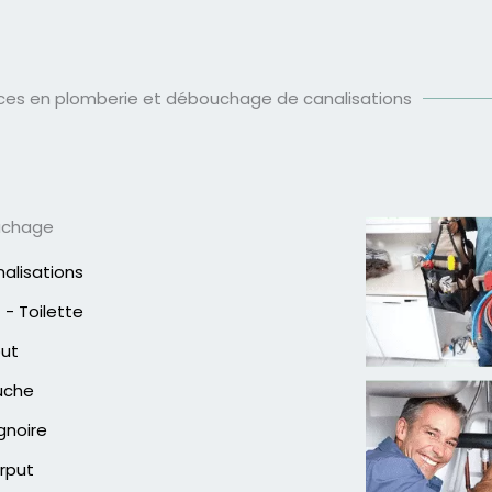
ices en plomberie et débouchage de canalisations
uchage
alisations
- Toilette
out
uche
gnoire
rput