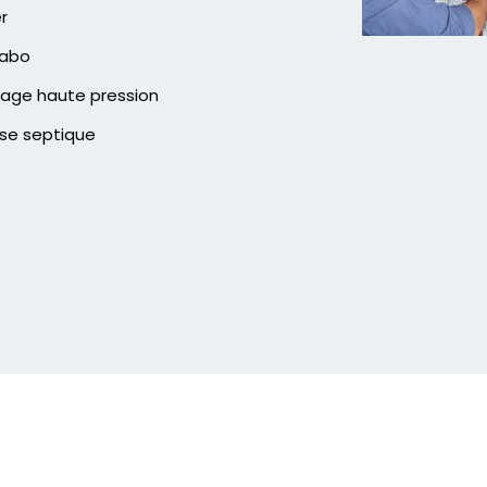
er
vabo
age haute pression
se septique