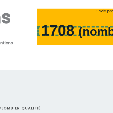
ns
Code pro
1708
(
nomb
entions
PLOMBIER QUALIFIÉ