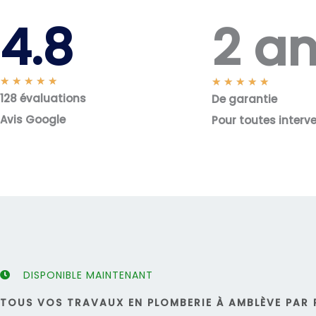
2 a
4.8
N
★
★
★
★
★
N
★
★
★
★
★
128 évaluations
o
De garantie
o
t
t
Avis Google
Pour toutes interv
é
é
5
5
s
s
u
u
r
r
5
5
DISPONIBLE MAINTENANT
TOUS VOS TRAVAUX EN PLOMBERIE À AMBLÈVE PAR 