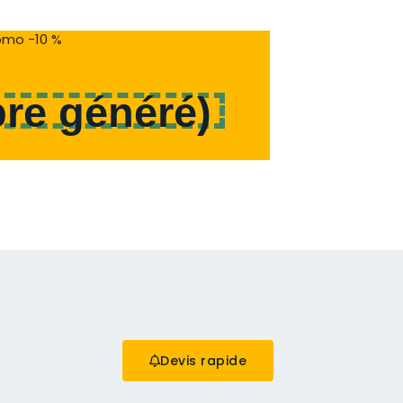
mo -10 %
re généré
)
Devis rapide