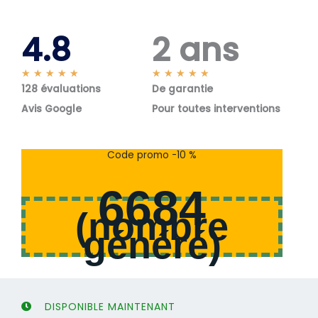
4.8
2 ans
N
N
★
★
★
★
★
★
★
★
★
★
128 évaluations
o
De garantie
o
t
t
Avis Google
Pour toutes interventions
é
é
5
5
s
s
Code promo -10 %
u
u
r
r
6684
5
5
(
nombre
généré
)
DISPONIBLE MAINTENANT