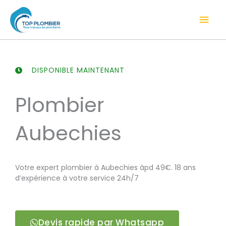
Aller
Men
au
contenu
prin
DISPONIBLE MAINTENANT
Plombier
Aubechies
Votre expert plombier à Aubechies àpd 49€. 18 ans
d’expérience à votre service 24h/7
Devis rapide par Whatsapp