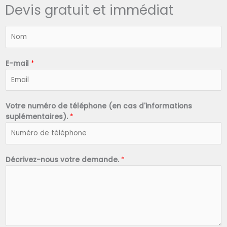
Devis gratuit et immédiat
N
o
m
*
E-mail
*
Votre numéro de téléphone (en cas d'informations
suplémentaires).
*
Décrivez-nous votre demande.
*