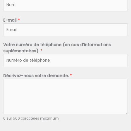
N
o
m
*
E-mail
*
Votre numéro de téléphone (en cas d'informations
suplémentaires).
*
Décrivez-nous votre demande.
*
0 sur 500 caractères maximum.