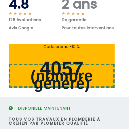
4.8
2 ans
N
N
★
★
★
★
★
★
★
★
★
★
128 évaluations
o
De garantie
o
t
t
Avis Google
Pour toutes interventions
é
é
5
5
s
s
Code promo -10 %
u
u
r
r
4057
5
5
(
nombre
généré
)
DISPONIBLE MAINTENANT
TOUS VOS TRAVAUX EN PLOMBERIE À
CREHEN PAR PLOMBIER QUALIFIÉ