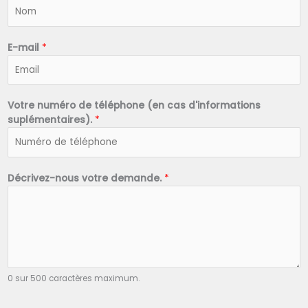
N
o
m
*
E-mail
*
Votre numéro de téléphone (en cas d'informations
suplémentaires).
*
Décrivez-nous votre demande.
*
0 sur 500 caractères maximum.