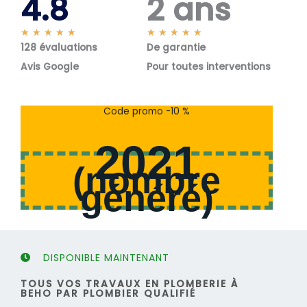
4.8
2 ans
N
N
★
★
★
★
★
★
★
★
★
★
128 évaluations
o
De garantie
o
t
t
Avis Google
Pour toutes interventions
é
é
5
5
s
s
Code promo -10 %
u
u
r
r
2021
5
5
(
nombre
généré
)
DISPONIBLE MAINTENANT
TOUS VOS TRAVAUX EN PLOMBERIE À
BEHO PAR PLOMBIER QUALIFIÉ