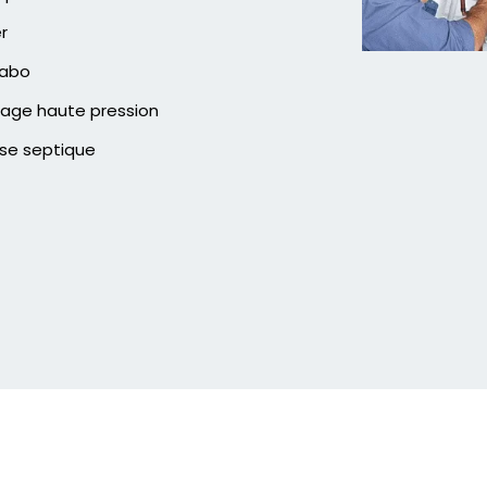
er
vabo
age haute pression
se septique