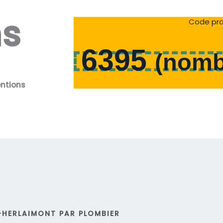
ns
Code pro
6395
(
nomb
entions
-HERLAIMONT PAR PLOMBIER