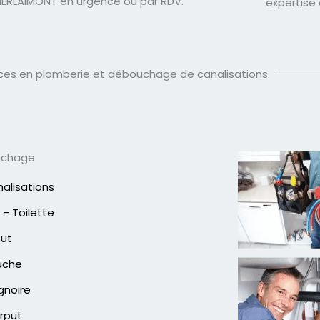
HERLAIMONT en urgence ou par RDV.
expertise
ices en plomberie et débouchage de canalisations
uchage
alisations
- Toilette
out
uche
gnoire
rput