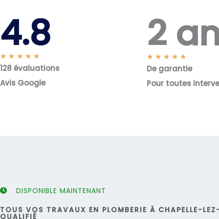
2 a
4.8
N
★
★
★
★
★
N
★
★
★
★
★
128 évaluations
o
De garantie
o
t
t
Avis Google
Pour toutes interv
é
é
5
5
s
s
u
u
r
r
5
5
DISPONIBLE MAINTENANT
TOUS VOS TRAVAUX EN PLOMBERIE À CHAPELLE-LEZ
QUALIFIÉ