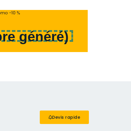
mo -10 %
re généré
)
Devis rapide