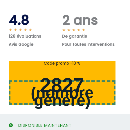
4.8
2 ans
N
N
★
★
★
★
★
★
★
★
★
★
128 évaluations
o
De garantie
o
t
t
Avis Google
Pour toutes interventions
é
é
5
5
s
s
Code promo -10 %
u
u
r
r
2827
5
5
(
nombre
généré
)
DISPONIBLE MAINTENANT