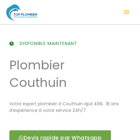
Aller
Men
au
contenu
prin
DISPONIBLE MAINTENANT
Plombier
Couthuin
Votre expert plombier à Couthuin àpd 49€. 18 ans
d’expérience à votre service 24h/7
Devis rapide par Whatsapp