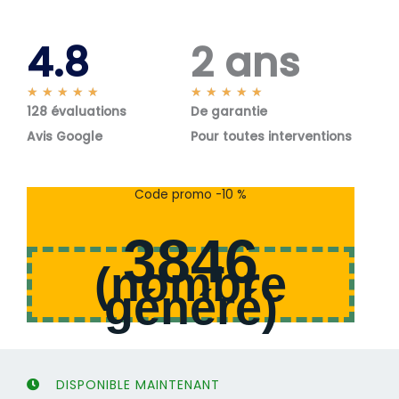
4.8
2 ans
N
N
★
★
★
★
★
★
★
★
★
★
128 évaluations
o
De garantie
o
t
t
Avis Google
Pour toutes interventions
é
é
5
5
s
s
Code promo -10 %
u
u
r
r
3846
5
5
(
nombre
généré
)
DISPONIBLE MAINTENANT