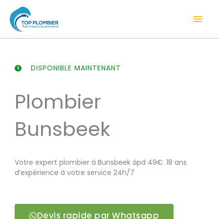
Aller
Men
au
contenu
prin
DISPONIBLE MAINTENANT
Plombier
Bunsbeek
Votre expert plombier à Bunsbeek àpd 49€. 18 ans
d’expérience à votre service 24h/7
Devis rapide par Whatsapp