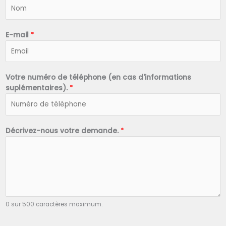
N
o
m
*
E-mail
*
Votre numéro de téléphone (en cas d'informations
suplémentaires).
*
Décrivez-nous votre demande.
*
0 sur 500 caractères maximum.