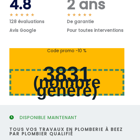
4.8
2 ans
N
N
★
★
★
★
★
★
★
★
★
★
128 évaluations
o
De garantie
o
t
t
Avis Google
Pour toutes interventions
é
é
5
5
s
s
Code promo -10 %
u
u
r
r
3831
5
5
(
nombre
généré
)
DISPONIBLE MAINTENANT
TOUS VOS TRAVAUX EN PLOMBERIE À BEEZ
PAR PLOMBIER QUALIFIÉ