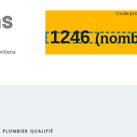
ns
Code pro
1246
(
nomb
entions
 PLOMBIER QUALIFIÉ