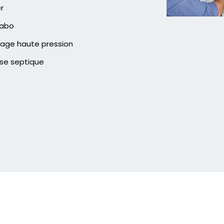
er
vabo
age haute pression
se septique