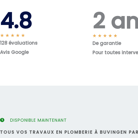
2 a
4.8
N
★
★
★
★
★
N
★
★
★
★
★
128 évaluations
o
De garantie
o
t
t
Avis Google
Pour toutes interv
é
é
5
5
s
s
u
u
r
r
5
5
DISPONIBLE MAINTENANT
TOUS VOS TRAVAUX EN PLOMBERIE À BUVINGEN PAR