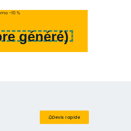
mo -10 %
re généré
)
Devis rapide