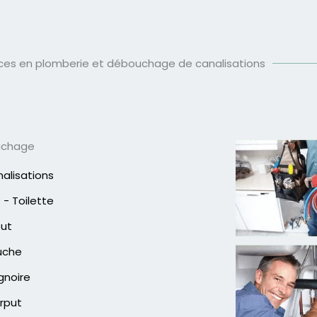
ices en plomberie et débouchage de canalisations
uchage
alisations
- Toilette
out
uche
gnoire
rput