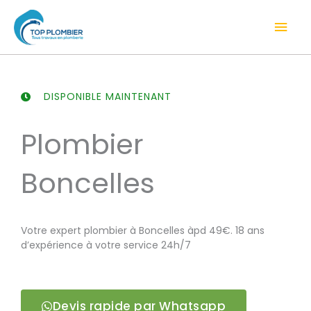
Aller
Men
au
contenu
prin
DISPONIBLE MAINTENANT
Plombier
Boncelles
Votre expert plombier à Boncelles àpd 49€. 18 ans
d’expérience à votre service 24h/7
Devis rapide par Whatsapp