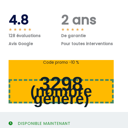
4.8
2 ans
N
N
★
★
★
★
★
★
★
★
★
★
128 évaluations
o
De garantie
o
t
t
Avis Google
Pour toutes interventions
é
é
5
5
s
s
Code promo -10 %
u
u
r
r
3298
5
5
(
nombre
généré
)
DISPONIBLE MAINTENANT