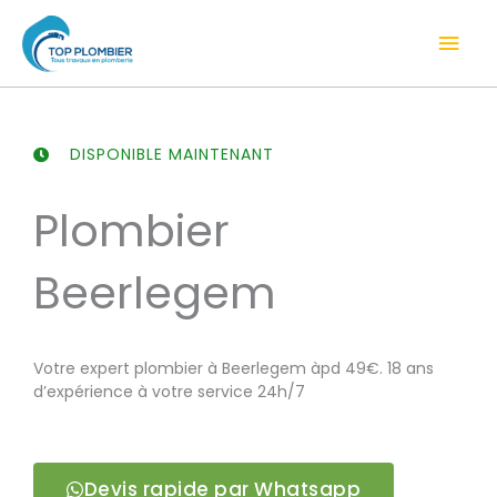
Aller
Men
au
contenu
prin
DISPONIBLE MAINTENANT
Plombier
Beerlegem
Votre expert plombier à Beerlegem àpd 49€. 18 ans
d’expérience à votre service 24h/7
Devis rapide par Whatsapp