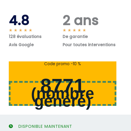
4.8
2 ans
N
N
★
★
★
★
★
★
★
★
★
★
128 évaluations
o
De garantie
o
t
t
Avis Google
Pour toutes interventions
é
é
5
5
s
s
Code promo -10 %
u
u
r
r
8771
5
5
(
nombre
généré
)
DISPONIBLE MAINTENANT