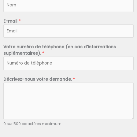
N
o
m
*
E-mail
*
Votre numéro de téléphone (en cas d'informations
suplémentaires).
*
Décrivez-nous votre demande.
*
0 sur 500 caractères maximum.