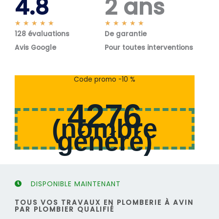
4.8
2 ans
N
N
★
★
★
★
★
★
★
★
★
★
128 évaluations
o
De garantie
o
t
t
Avis Google
Pour toutes interventions
é
é
5
5
s
s
Code promo -10 %
u
u
r
r
4276
5
5
(
nombre
généré
)
DISPONIBLE MAINTENANT
TOUS VOS TRAVAUX EN PLOMBERIE À AVIN
PAR PLOMBIER QUALIFIÉ