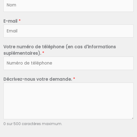
N
o
m
*
E-mail
*
Votre numéro de téléphone (en cas d'informations
suplémentaires).
*
Décrivez-nous votre demande.
*
0 sur 500 caractères maximum.