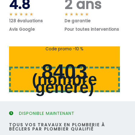
4.8
2 ans
N
N
★
★
★
★
★
★
★
★
★
★
128 évaluations
o
De garantie
o
t
t
Avis Google
Pour toutes interventions
é
é
5
5
s
s
Code promo -10 %
u
u
r
r
8403
5
5
(
nombre
généré
)
DISPONIBLE MAINTENANT
TOUS VOS TRAVAUX EN PLOMBERIE À
BÉCLERS PAR PLOMBIER QUALIFIÉ