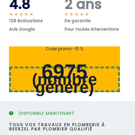
4.8
2 ans
N
N
★
★
★
★
★
★
★
★
★
★
128 évaluations
o
De garantie
o
t
t
Avis Google
Pour toutes interventions
é
é
5
5
s
s
Code promo -10 %
u
u
r
r
6975
5
5
(
nombre
généré
)
DISPONIBLE MAINTENANT
TOUS VOS TRAVAUX EN PLOMBERIE À
BEERZEL PAR PLOMBIER QUALIFIÉ