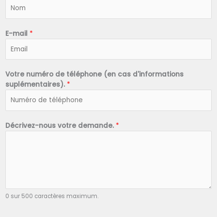
N
o
m
*
E-mail
*
Votre numéro de téléphone (en cas d'informations
suplémentaires).
*
Décrivez-nous votre demande.
*
0 sur 500 caractères maximum.