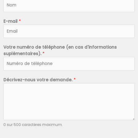
N
o
m
*
E-mail
*
Votre numéro de téléphone (en cas d'informations
suplémentaires).
*
Décrivez-nous votre demande.
*
0 sur 500 caractères maximum.