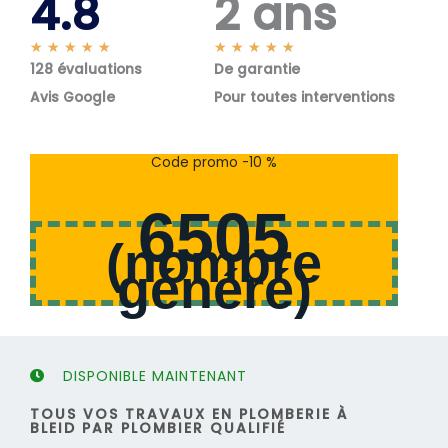
4.8
2 ans
N
N
★
★
★
★
★
★
★
★
★
★
128 évaluations
o
De garantie
o
t
t
Avis Google
Pour toutes interventions
é
é
5
5
s
s
Code promo -10 %
u
u
r
r
6505
5
5
(
nombre
généré
)
DISPONIBLE MAINTENANT
TOUS VOS TRAVAUX EN PLOMBERIE À
BLEID PAR PLOMBIER QUALIFIÉ