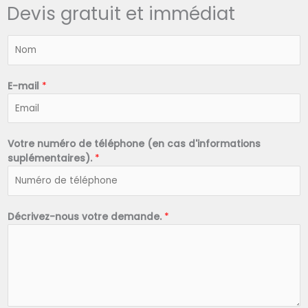
Devis gratuit et immédiat
N
o
m
*
E-mail
*
Votre numéro de téléphone (en cas d'informations
suplémentaires).
*
Décrivez-nous votre demande.
*