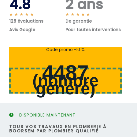
4.8
2 ans
N
N
★
★
★
★
★
★
★
★
★
★
128 évaluations
o
De garantie
o
t
t
Avis Google
Pour toutes interventions
é
é
5
5
s
s
Code promo -10 %
u
u
r
r
4487
5
5
(
nombre
généré
)
DISPONIBLE MAINTENANT
TOUS VOS TRAVAUX EN PLOMBERIE À
BOORSEM PAR PLOMBIER QUALIFIÉ