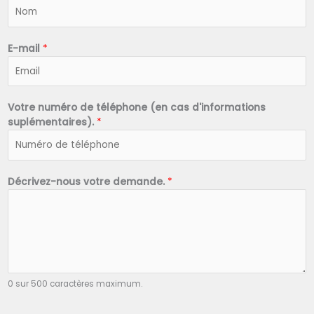
N
o
m
*
E-mail
*
Votre numéro de téléphone (en cas d'informations
suplémentaires).
*
Décrivez-nous votre demande.
*
0 sur 500 caractères maximum.