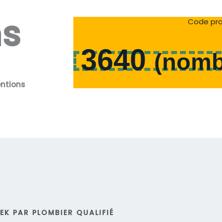
ns
Code pro
3640
(
nomb
entions
K PAR PLOMBIER QUALIFIÉ