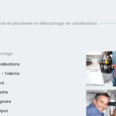
ices en plomberie et débouchage de canalisations
uchage
alisations
- Toilette
out
uche
gnoire
rput