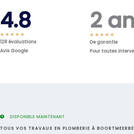
2 a
4.8
N
★
★
★
★
★
N
★
★
★
★
★
128 évaluations
o
De garantie
o
t
t
Avis Google
Pour toutes interv
é
é
5
5
s
s
u
u
r
r
5
5
DISPONIBLE MAINTENANT
TOUS VOS TRAVAUX EN PLOMBERIE À BOORTMEERBEE