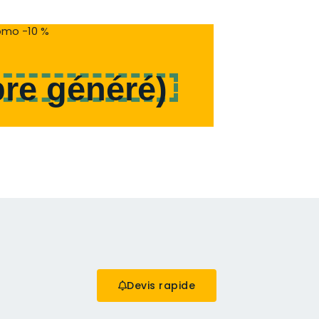
mo -10 %
re généré
)
Devis rapide