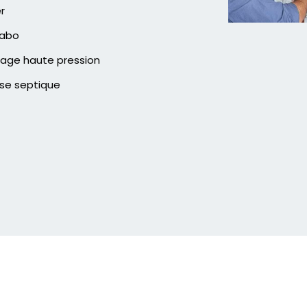
er
vabo
age haute pression
se septique