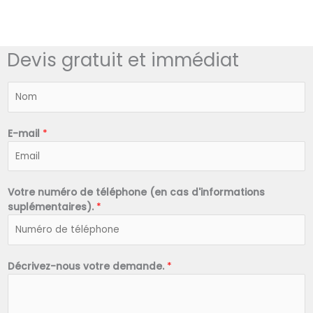
Devis gratuit et immédiat
N
o
m
*
E-mail
*
Votre numéro de téléphone (en cas d'informations
suplémentaires).
*
Décrivez-nous votre demande.
*