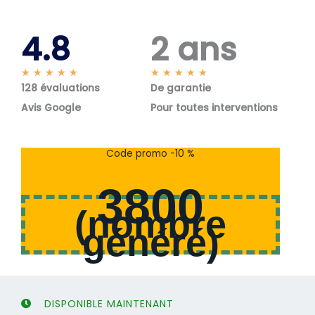
4.8
2 ans
N
N
★
★
★
★
★
★
★
★
★
★
128 évaluations
o
De garantie
o
t
t
Avis Google
Pour toutes interventions
é
é
5
5
s
s
Code promo -10 %
u
u
r
r
3800
5
5
(
nombre
généré
)
DISPONIBLE MAINTENANT