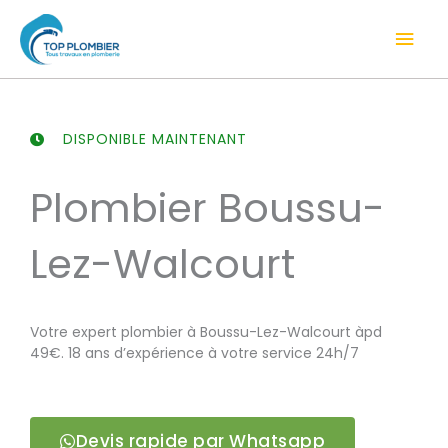
Aller
Men
au
contenu
prin
DISPONIBLE MAINTENANT
Plombier Boussu-
Lez-Walcourt
Votre expert plombier à Boussu-Lez-Walcourt àpd
49€. 18 ans d’expérience à votre service 24h/7
Devis rapide par Whatsapp